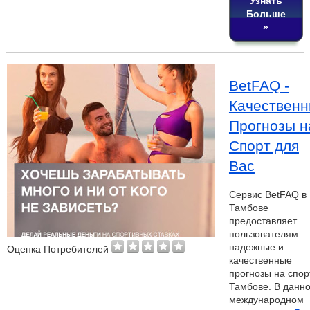
Узнать
Больше
»
BetFAQ -
Качествен
Прогнозы н
Спорт для
Вас
Сервис BetFAQ в
Тамбове
предоставляет
пользователям
надежные и
Оценка Потребителей
качественные
прогнозы на спор
Тамбове. В данн
международном