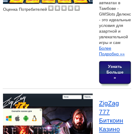
автматах в
Тамбове -
Оценка Потребителей
GMSlots Делюкс
- это идеальные
условия для
азартной и
увлекательной
игры и сам
Более
Подробно »»
Узнать
Больше
»
ZigZag
777
Биткоин
Казино