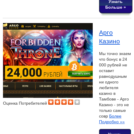
Узнать
Больше »
Арго
Казино
Мы точно знаем
что бонус в 24
000 рублей не
оставит
равнодушным
ни одного
любителя
казино в
Тамбове - Арго
Оценка Потребителей
Казино - это не
только самые
совр
Более
Подробно »»