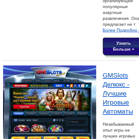
организующей
популярные
азартные
развлечения. Он
предлагает не т
Более Подробно 
Узнать
Больше »
GMSlots
Делюкс -
Лучшие
Игровые
Автоматы
Незабываемый
опыт игры на
лучших игровых