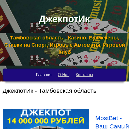
ДжекпотИк
Тамбовская область - Казино, Букмекеры,
Ставки на Спорт, Игровые Автоматы, Игровой
Клуб
Главная
О Нас
Контакты
ДжекпотИк - Тамбовская область
MostBet -
Ваш Самый