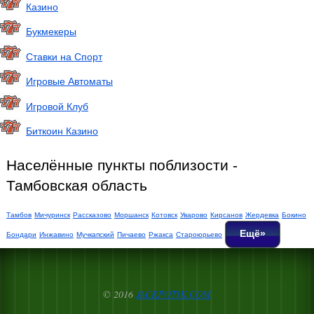
Казино
Букмекеры
Ставки на Спорт
Игровые Автоматы
Игровой Клуб
Биткоин Казино
Населённые пункты поблизости -
Тамбовская область
Тамбов
Мичуринск
Рассказово
Моршанск
Котовск
Уварово
Кирсанов
Жердевка
Бокино
Ещё»
Бондари
Инжавино
Мучкапский
Пичаево
Ржакса
Староюрьево
© 2016
JACKPOTIK.COM